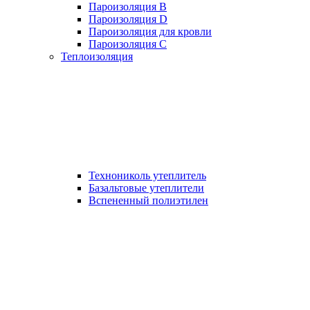
Пароизоляция B
Пароизоляция D
Пароизоляция для кровли
Пароизоляция С
Теплоизоляция
Технониколь утеплитель
Базальтовые утеплители
Вспененный полиэтилен