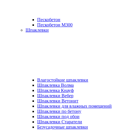
Пескобетон
Пескобетон М300
Шпаклевки
Влагостойкие шпаклевки
Шпаклевка Волма
Шпаклевка Кнауф
Шпаклевки Вебер
Шпаклевки Ветонит
Шпаклевки для влажных помещений
Шпаклевки по бетону
Шпаклевки под обои
Шпаклевки Старатели
Безусадочные шпаклевки