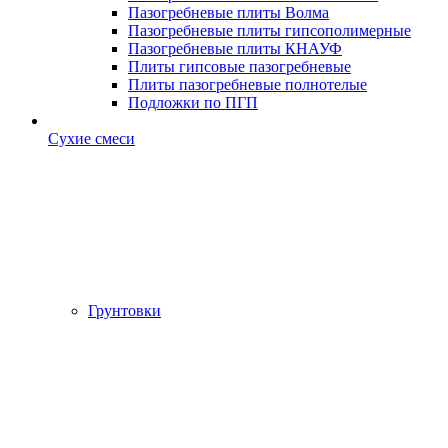
Пазогребневые плиты Волма
Пазогребневые плиты гипсополимерные
Пазогребневые плиты КНАУФ
Плиты гипсовые пазогребневые
Плиты пазогребневые полнотелые
Подложки по ПГП
Сухие смеси
Грунтовки