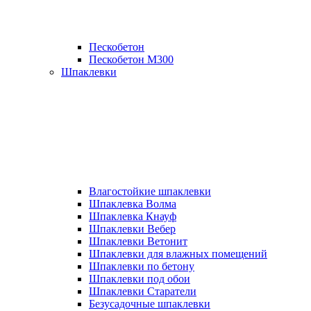
Пескобетон
Пескобетон М300
Шпаклевки
Влагостойкие шпаклевки
Шпаклевка Волма
Шпаклевка Кнауф
Шпаклевки Вебер
Шпаклевки Ветонит
Шпаклевки для влажных помещений
Шпаклевки по бетону
Шпаклевки под обои
Шпаклевки Старатели
Безусадочные шпаклевки