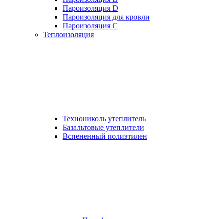
Пароизоляция D
Пароизоляция для кровли
Пароизоляция С
Теплоизоляция
Технониколь утеплитель
Базальтовые утеплители
Вспененный полиэтилен