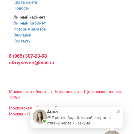
Карта сайта
Новости
Личный кабинет
Личный Кабинет
История заказов
Закладки
Контакты
Интернет магазин:
8 (965) 307-23-68
stroyseven@mail.ru
График работы:
Пн-вс: 9:00 - 19:00
Наши магазины:
Московская область, г. Балашиха, ул. Щелковское шоссе,
102с2
Московская область, г. Реутов, ул. шоссе Автомагистраль
×
Анна
Москва - Нижний Новгород, владение 19. Павильон Н2
👋 Привет! Задайте свой вопрос, я
отвечу через 15 секунд
Мы в соцсетях