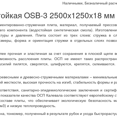
Наличными, Безналичный расче
тойкая OSB-3 2500х1250х18 мм
иентированно-стружечная плита, материал, получаемый прессо
го компонента (водостойкая синтетическая смола). Изготовлен
туры и давления. Плита состоит из трех слоев: стружка в с
Размеры, форма и ориентация стружки в отдельных слоях позво
ее прочная и эластичная за счет сохранения в плоской щепе в
зможность расслоения плиты. ОСП не имеют таких распростран
усилий пилятся, сверлятся, шлифуются, крепятся, склеиваются
ревесными и древесно-стружечными материалами – минимальные т
 жесткости, высокая прочность на изгиб, стабильность формы и ра
тветствия, санитарно-эпидемиологические заключения и сертифи
 показатели качества ОСП Калевала соответствуют европейскому 
оставе плиты, что обеспечивает экологическую безопасность м
/м3) и низкую теплопроводность.
ина, тонкомер, полученный в результате рубок и ухода быстрораст