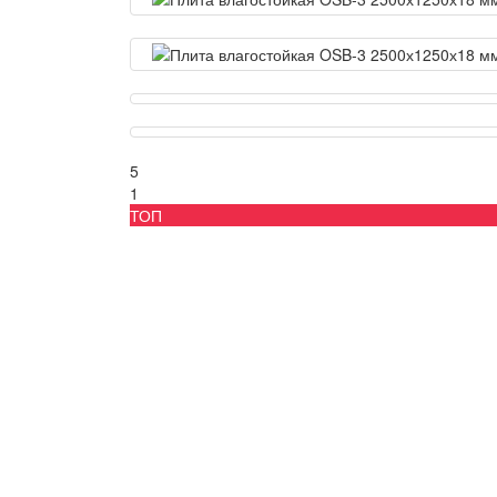
5
1
ТОП