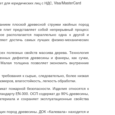
т для юридических лиц с НДС, Visa/MasterCard
ванием плоской древесной стружки хвойных пород
ие плит представляет собой непрерывный процесс
лое располагается параллельно одна к другой и
ляют достичь самых лучших физико-механических
сех полезных свойств массива дерева. Технология
енных дефектов древесины и фанеры, как сучки,
. Малая толщина позволяет экономить внутренние
ребования к сырью, следовательно, более низкая
змеров, влагостойкость, легкость обработки.
кат пожарной безопасности. Изделия относятся к
стандарту ЕN-300. ОСП содержат до 90% древесины,
атериала и сохраняет эксплуатационные свойства
ущих пород древесины. ДОК «Калевала» находится и