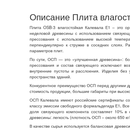
Описание Плита влагос
Плита OSB-3 влагостойкая Калевала Е1 – это ор
неделовой древесины с использованием связующе
прессования с использованием высокой темпера
перпендикулярно к стружке в соседних слоях. 
параметров плит.
По сути, ОСП — это «улучшенная древесина»: бол
прессования и состав связующего исключают во
внутренние пустоты и расслоения. Изделия без 
пространства зданий.
Конкурентное преимущество ОСП перед другими д
стоимость продукции, большие габариты при высокой
ОСП Калевала имеют российские сертификаты соо
классу эмиссии свободного формальдегида Е1
.
Все
доля связующего компонента составляет 10% в с
древесины: легкость (плотность ОСП – около 650 кг
В качестве сырья используется балансовая древес