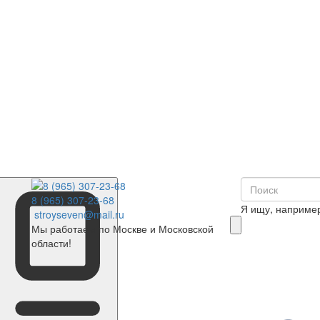
8 (965) 307-23-68
Я ищу, наприме
stroyseven@mail.ru
Мы работаем по Москве и Московской
области!
0
Корзина