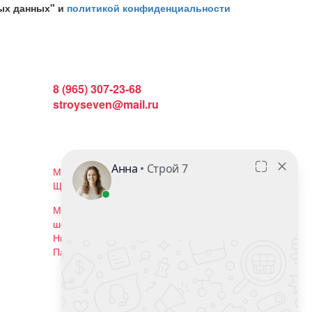
ых данных" и
политикой конфиденциальности
Интернет магазин:
8 (965) 307-23-68
stroyseven@mail.ru
График работы:
Пн-вс: 9:00 - 19:00
Наши магазины:
Московская область, г. Балашиха, ул.
Щелковское шоссе, 102с2
Московская область, г. Реутов, ул.
шоссе Автомагистраль Москва -
Нижний Новгород, владение 19.
Павильон Н2
Мы в соцсетях