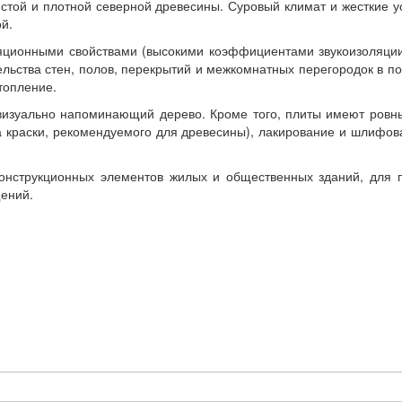
истой и плотной северной древесины. Суровый климат и жесткие 
й.
ционными свойствами (высокими коэффициентами звукоизоляции 
тельства стен, полов, перекрытий и межкомнатных перегородок в
топление.
изуально напоминающий дерево. Кроме того, плиты имеют ровны
а краски, рекомендуемого для древесины), лакирование и шлифов
онструкционных элементов жилых и общественных зданий, для пр
щений.