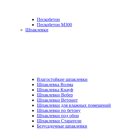
Пескобетон
Пескобетон М300
Шпаклевки
Влагостойкие шпаклевки
Шпаклевка Волма
Шпаклевка Кнауф
Шпаклевки Вебер
Шпаклевки Ветонит
Шпаклевки для влажных помещений
Шпаклевки по бетону
Шпаклевки под обои
Шпаклевки Старатели
Безусадочные шпаклевки