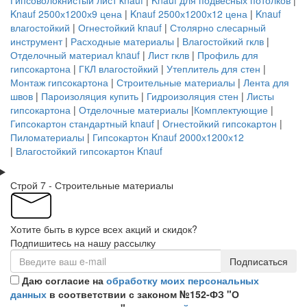
Гипсоволокнистый лист knauf
|
Knauf для подвесных потолков
|
Knauf 2500х1200х9 цена
|
Knauf 2500х1200х12 цена
|
Knauf
влагостойкий
|
Огнестойкий knauf
|
Столярно слесарный
инструмент
|
Расходные материалы
|
Влагостойкий гклв
|
Отделочный материал knauf
|
Лист гклв
|
Профиль для
гипсокартона
|
ГКЛ влагостойкий
|
Утеплитель для стен
|
Монтаж гипсокартона
|
Строительные материалы
|
Лента для
швов
|
Пароизоляция купить
|
Гидроизоляция стен
|
Листы
гипсокартона
|
Отделочные материалы
|
Комплектующие
|
Гипсокартон стандартный knauf
|
Огнестойкий гипсокартон
|
Пиломатериалы
|
Гипсокартон Knauf 2000х1200х12
|
Влагостойкий гипсокартон Knauf
Строй 7 - Строительные материалы
Хотите быть в курсе всех акций и скидок?
Подпишитесь на нашу рассылку
Подписаться
Даю согласие на
обработку моих персональных
данных
в соответствии с законом №152-ФЗ "О