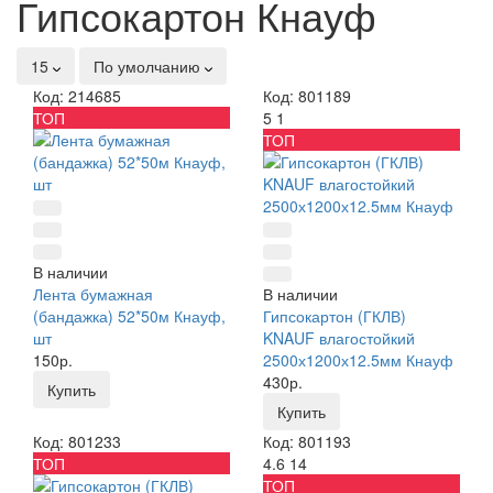
Гипсокартон Кнауф
15
По умолчанию
Код: 214685
Код: 801189
ТОП
5
1
ТОП
В наличии
Лента бумажная
В наличии
(бандажка) 52*50м Кнауф,
Гипсокартон (ГКЛВ)
шт
KNAUF влагостойкий
150р.
2500х1200х12.5мм Кнауф
430р.
Купить
Купить
Код: 801233
Код: 801193
ТОП
4.6
14
ТОП