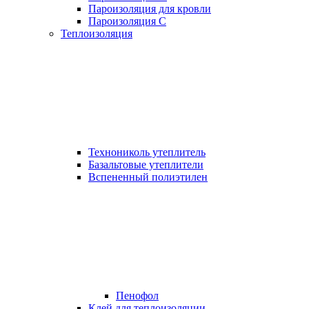
Пароизоляция для кровли
Пароизоляция С
Теплоизоляция
Технониколь утеплитель
Базальтовые утеплители
Вспененный полиэтилен
Пенофол
Клей для теплоизоляции