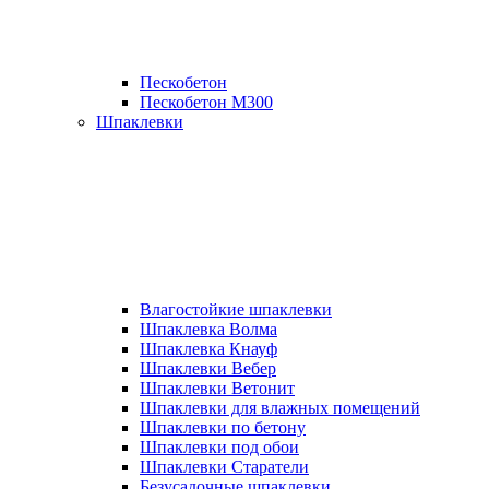
Пескобетон
Пескобетон М300
Шпаклевки
Влагостойкие шпаклевки
Шпаклевка Волма
Шпаклевка Кнауф
Шпаклевки Вебер
Шпаклевки Ветонит
Шпаклевки для влажных помещений
Шпаклевки по бетону
Шпаклевки под обои
Шпаклевки Старатели
Безусадочные шпаклевки