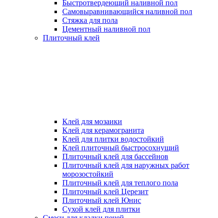
Быстротвердеющий наливной пол
Самовыравнивающийся наливной пол
Стяжка для пола
Цементный наливной пол
Плиточный клей
Клей для мозаики
Клей для керамогранита
Клей для плитки водостойкий
Клей плиточный быстросохнущий
Плиточный клей для бассейнов
Плиточный клей для наружных работ
морозостойкий
Плиточный клей для теплого пола
Плиточный клей Церезит
Плиточный клей Юнис
Сухой клей для плитки
Смеси для кладки печей