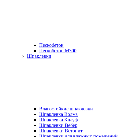
Пескобетон
Пескобетон М300
Шпаклевки
Влагостойкие шпаклевки
Шпаклевка Волма
Шпаклевка Кнауф
Шпаклевки Вебер
Шпаклевки Ветонит
Шпаклевки для влажных помещений