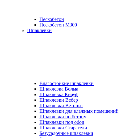
Пескобетон
Пескобетон М300
Шпаклевки
Влагостойкие шпаклевки
Шпаклевка Волма
Шпаклевка Кнауф
Шпаклевки Вебер
Шпаклевки Ветонит
Шпаклевки для влажных помещений
Шпаклевки по бетону
Шпаклевки под обои
Шпаклевки Старатели
Безусадочные шпаклевки