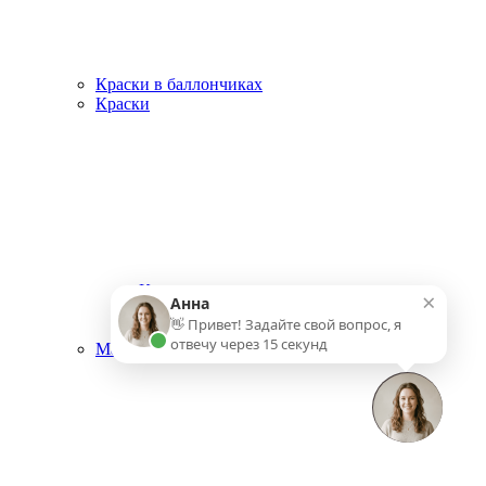
Краски в баллончиках
Краски
Краска для стен
×
Анна
Краски для внутренних работ
👋 Привет! Задайте свой вопрос, я
Краски для наружных работ
отвечу через 15 секунд
Малярный инструмент