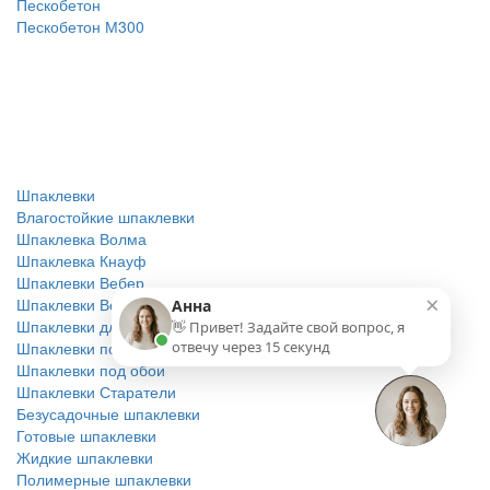
Пескобетон
Пескобетон М300
Шпаклевки
Влагостойкие шпаклевки
Шпаклевка Волма
Шпаклевка Кнауф
Шпаклевки Вебер
×
Шпаклевки Ветонит
Анна
Шпаклевки для влажных помещений
👋 Привет! Задайте свой вопрос, я
Шпаклевки по бетону
отвечу через 15 секунд
Шпаклевки под обои
Шпаклевки Старатели
Безусадочные шпаклевки
Готовые шпаклевки
Жидкие шпаклевки
Полимерные шпаклевки