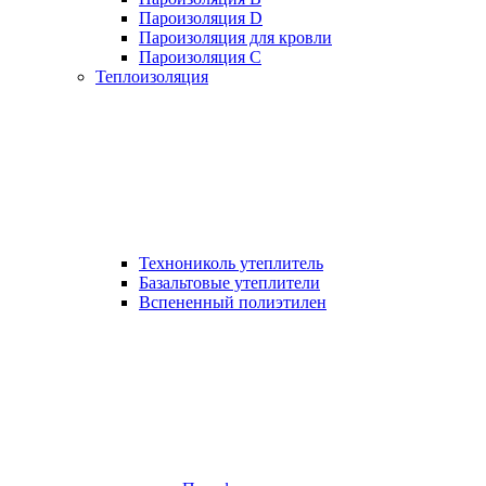
Пароизоляция D
Пароизоляция для кровли
Пароизоляция С
Теплоизоляция
Технониколь утеплитель
Базальтовые утеплители
Вспененный полиэтилен