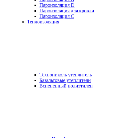
Пароизоляция D
Пароизоляция для кровли
Пароизоляция С
Теплоизоляция
Технониколь утеплитель
Базальтовые утеплители
Вспененный полиэтилен