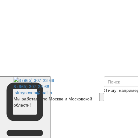
8 (965) 307-23-68
Я ищу, наприме
stroyseven@mail.ru
Мы работаем по Москве и Московской
области!
0
Корзина