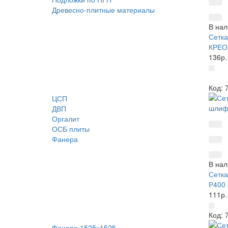
Древесно-плитные материалы
В нал
Сетка
КРЕО
136р.
Код: 
ЦСП
ДВП
Оргалит
ОСБ плиты
Фанера
В нал
Сетк
Р400 
111р.
Код: 
Фанера 1525х1525