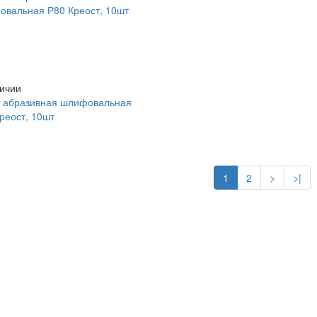
ичии
а абразивная шлифовальная
реост, 10шт
1
2
>
>|