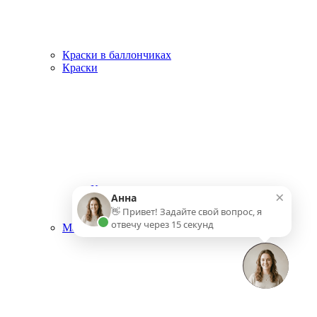
Краски в баллончиках
Краски
Краска для стен
×
Анна
Краски для внутренних работ
👋 Привет! Задайте свой вопрос, я
Краски для наружных работ
отвечу через 15 секунд
Малярный инструмент