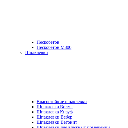
Пескобетон
Пескобетон М300
Шпаклевки
Влагостойкие шпаклевки
Шпаклевка Волма
Шпаклевка Кнауф
Шпаклевки Вебер
Шпаклевки Ветонит
Шпаклевки для влажных помещений