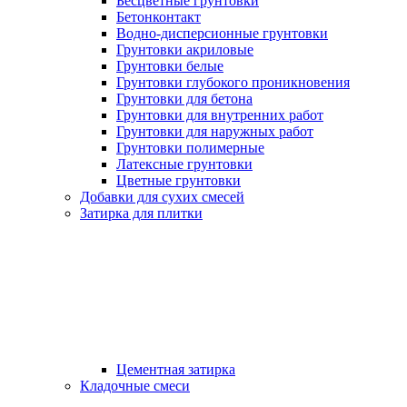
Бесцветные грунтовки
Бетонконтакт
Водно-дисперсионные грунтовки
Грунтовки акриловые
Грунтовки белые
Грунтовки глубокого проникновения
Грунтовки для бетона
Грунтовки для внутренних работ
Грунтовки для наружных работ
Грунтовки полимерные
Латексные грунтовки
Цветные грунтовки
Добавки для сухих смесей
Затирка для плитки
Цементная затирка
Кладочные смеси