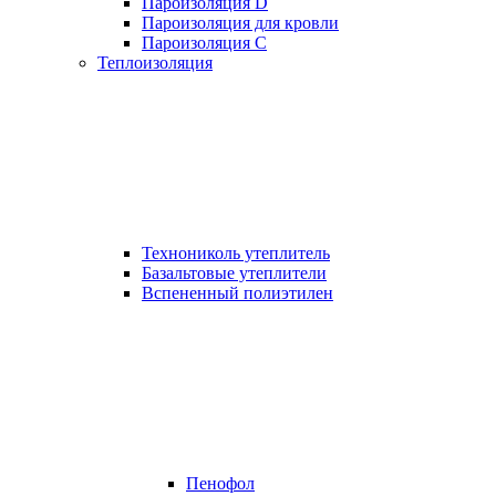
Пароизоляция D
Пароизоляция для кровли
Пароизоляция С
Теплоизоляция
Технониколь утеплитель
Базальтовые утеплители
Вспененный полиэтилен
Пенофол