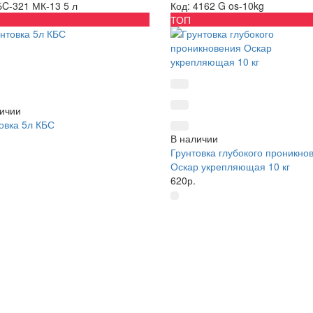
БC-321 МК-13 5 л
Код: 4162 G os-10kg
ТОП
ичии
овка 5л КБС
В наличии
Грунтовка глубокого проникно
Оскар укрепляющая 10 кг
620р.