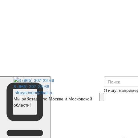
8 (965) 307-23-68
Я ищу, наприме
stroyseven@mail.ru
Мы работаем по Москве и Московской
области!
0
Корзина