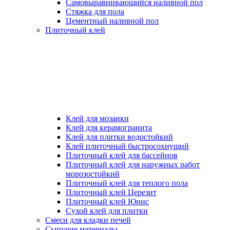
Самовыравнивающийся наливной пол
Стяжка для пола
Цементный наливной пол
Плиточный клей
Клей для мозаики
Клей для керамогранита
Клей для плитки водостойкий
Клей плиточный быстросохнущий
Плиточный клей для бассейнов
Плиточный клей для наружных работ
морозостойкий
Плиточный клей для теплого пола
Плиточный клей Церезит
Плиточный клей Юнис
Сухой клей для плитки
Смеси для кладки печей
Сыпучие материалы