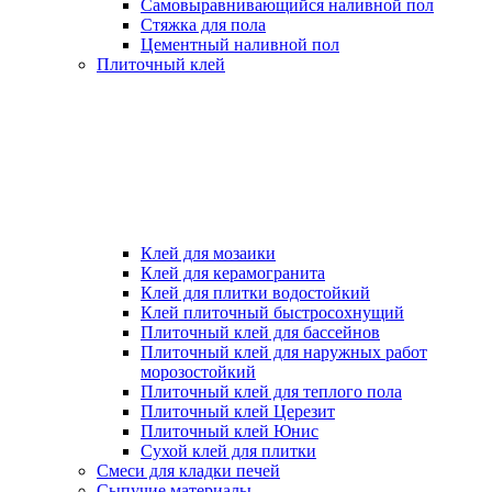
Самовыравнивающийся наливной пол
Стяжка для пола
Цементный наливной пол
Плиточный клей
Клей для мозаики
Клей для керамогранита
Клей для плитки водостойкий
Клей плиточный быстросохнущий
Плиточный клей для бассейнов
Плиточный клей для наружных работ
морозостойкий
Плиточный клей для теплого пола
Плиточный клей Церезит
Плиточный клей Юнис
Сухой клей для плитки
Смеси для кладки печей
Сыпучие материалы