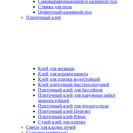
Самовыравнивающийся наливной пол
Стяжка для пола
Цементный наливной пол
Плиточный клей
Клей для мозаики
Клей для керамогранита
Клей для плитки водостойкий
Клей плиточный быстросохнущий
Плиточный клей для бассейнов
Плиточный клей для наружных работ
морозостойкий
Плиточный клей для теплого пола
Плиточный клей Церезит
Плиточный клей Юнис
Сухой клей для плитки
Смеси для кладки печей
Сыпучие материалы