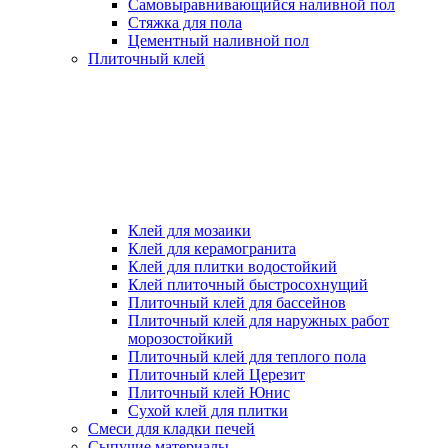
Самовыравнивающийся наливной пол
Стяжка для пола
Цементный наливной пол
Плиточный клей
Клей для мозаики
Клей для керамогранита
Клей для плитки водостойкий
Клей плиточный быстросохнущий
Плиточный клей для бассейнов
Плиточный клей для наружных работ
морозостойкий
Плиточный клей для теплого пола
Плиточный клей Церезит
Плиточный клей Юнис
Сухой клей для плитки
Смеси для кладки печей
Сыпучие материалы