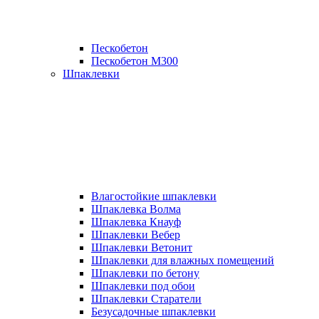
Пескобетон
Пескобетон М300
Шпаклевки
Влагостойкие шпаклевки
Шпаклевка Волма
Шпаклевка Кнауф
Шпаклевки Вебер
Шпаклевки Ветонит
Шпаклевки для влажных помещений
Шпаклевки по бетону
Шпаклевки под обои
Шпаклевки Старатели
Безусадочные шпаклевки