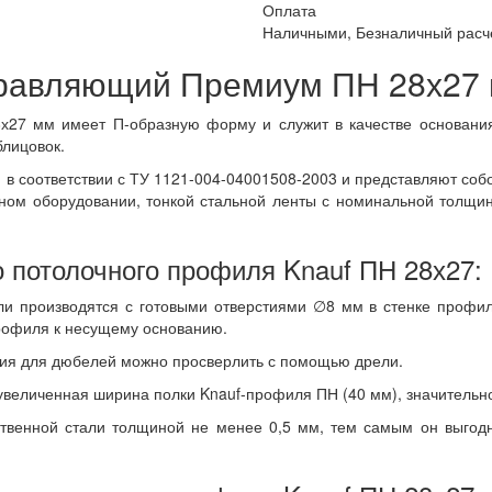
Оплата
Наличными, Безналичный расче
равляющий Премиум ПН 28х27 
27 мм имеет П-образную форму и служит в качестве основания 
блицовок.
в соответствии с ТУ 1121-004-04001508-2003 и представляют с
ом оборудовании, тонкой стальной ленты с номинальной толщин
потолочного профиля Knauf ПН 28х27:
 производятся с готовыми отверстиями ∅8 мм в стенке профил
рофиля к несущему основанию.
тия для дюбелей можно просверлить с помощью дрели.
увеличенная ширина полки Knauf-профиля ПН (40 мм), значительно
ственной стали толщиной не менее 0,5 мм, тем самым он выгодн