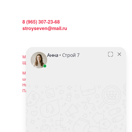
Интернет магазин:
8 (965) 307-23-68
stroyseven@mail.ru
График работы:
Пн-вс: 9:00 - 19:00
Наши магазины:
Московская область, г. Балашиха, ул.
Щелковское шоссе, 102с2
Московская область, г. Реутов, ул.
шоссе Автомагистраль Москва -
Нижний Новгород, владение 19.
Павильон Н2
Мы в соцсетях