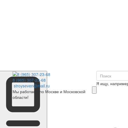
8 (965) 307-23-68
Я ищу, наприме
stroyseven@mail.ru
Мы работаем по Москве и Московской
области!
0
Корзина