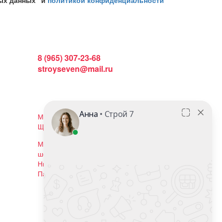
ых данных" и
политикой конфиденциальности
Интернет магазин:
8 (965) 307-23-68
stroyseven@mail.ru
График работы:
Пн-вс: 9:00 - 19:00
Наши магазины:
Московская область, г. Балашиха, ул.
Щелковское шоссе, 102с2
Московская область, г. Реутов, ул.
шоссе Автомагистраль Москва -
Нижний Новгород, владение 19.
Павильон Н2
Мы в соцсетях