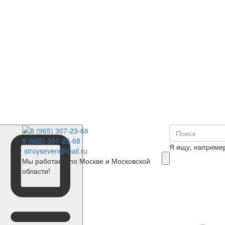
8 (965) 307-23-68
Я ищу, наприме
stroyseven@mail.ru
Мы работаем по Москве и Московской
области!
0
Корзина