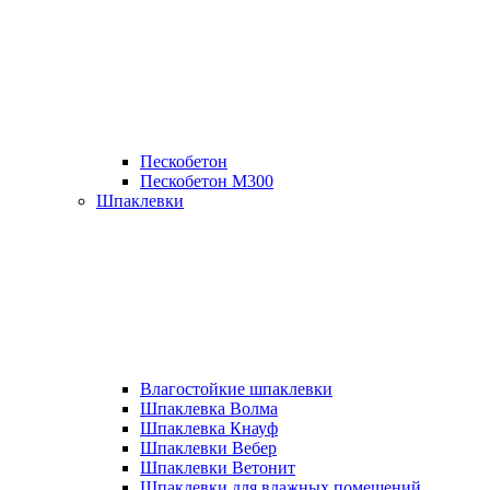
Пескобетон
Пескобетон М300
Шпаклевки
Влагостойкие шпаклевки
Шпаклевка Волма
Шпаклевка Кнауф
Шпаклевки Вебер
Шпаклевки Ветонит
Шпаклевки для влажных помещений