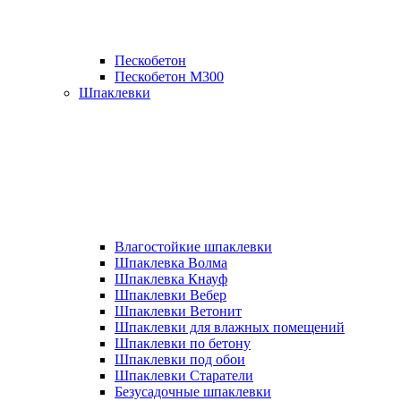
Пескобетон
Пескобетон М300
Шпаклевки
Влагостойкие шпаклевки
Шпаклевка Волма
Шпаклевка Кнауф
Шпаклевки Вебер
Шпаклевки Ветонит
Шпаклевки для влажных помещений
Шпаклевки по бетону
Шпаклевки под обои
Шпаклевки Старатели
Безусадочные шпаклевки