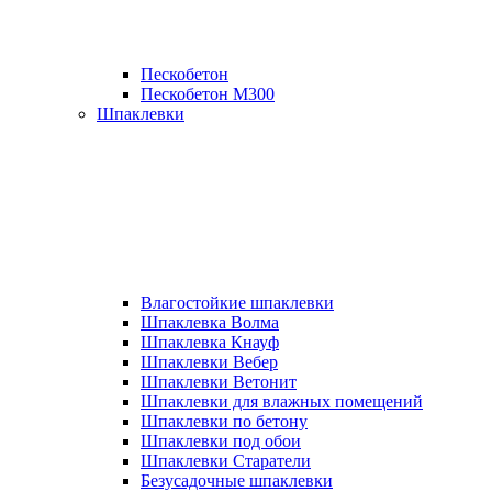
Пескобетон
Пескобетон М300
Шпаклевки
Влагостойкие шпаклевки
Шпаклевка Волма
Шпаклевка Кнауф
Шпаклевки Вебер
Шпаклевки Ветонит
Шпаклевки для влажных помещений
Шпаклевки по бетону
Шпаклевки под обои
Шпаклевки Старатели
Безусадочные шпаклевки