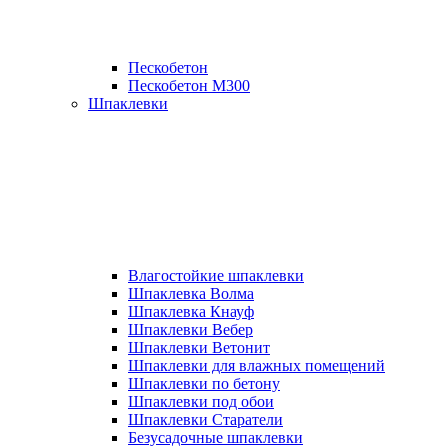
Пескобетон
Пескобетон М300
Шпаклевки
Влагостойкие шпаклевки
Шпаклевка Волма
Шпаклевка Кнауф
Шпаклевки Вебер
Шпаклевки Ветонит
Шпаклевки для влажных помещений
Шпаклевки по бетону
Шпаклевки под обои
Шпаклевки Старатели
Безусадочные шпаклевки