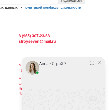
Подписаться
ых данных" и
политикой конфиденциальности
Интернет магазин:
8 (965) 307-23-68
stroyseven@mail.ru
График работы:
Пн-вс: 9:00 - 19:00
Наши магазины:
Московская область, г. Балашиха, ул.
Щелковское шоссе, 102с2
Московская область, г. Реутов, ул.
шоссе Автомагистраль Москва -
Нижний Новгород, владение 19.
Павильон Н2
Мы в соцсетях