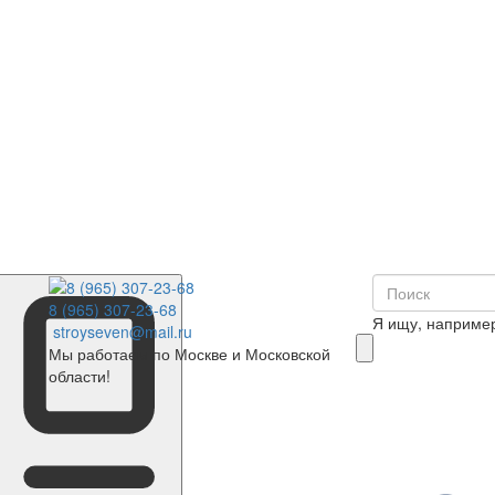
8 (965) 307-23-68
Я ищу, наприме
stroyseven@mail.ru
Мы работаем по Москве и Московской
области!
0
Корзина