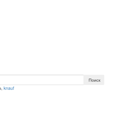
Поиск
р,
knauf