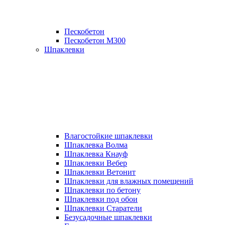
Пескобетон
Пескобетон М300
Шпаклевки
Влагостойкие шпаклевки
Шпаклевка Волма
Шпаклевка Кнауф
Шпаклевки Вебер
Шпаклевки Ветонит
Шпаклевки для влажных помещений
Шпаклевки по бетону
Шпаклевки под обои
Шпаклевки Старатели
Безусадочные шпаклевки