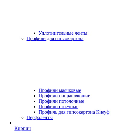
Уплотнительные ленты
Профили для гипсокартона
Профили маячковые
Профили направляющие
Профили потолочные
Профили стоечные
Профиль для гипсокартона Кнауф
Перфоленты
Кирпич