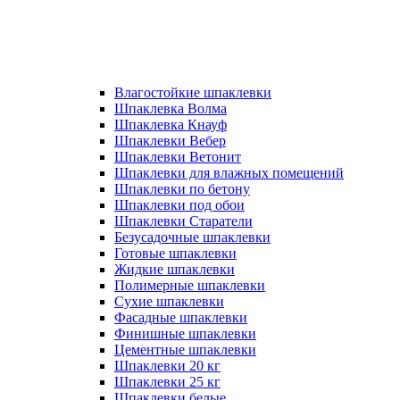
Влагостойкие шпаклевки
Шпаклевка Волма
Шпаклевка Кнауф
Шпаклевки Вебер
Шпаклевки Ветонит
Шпаклевки для влажных помещений
Шпаклевки по бетону
Шпаклевки под обои
Шпаклевки Старатели
Безусадочные шпаклевки
Готовые шпаклевки
Жидкие шпаклевки
Полимерные шпаклевки
Сухие шпаклевки
Фасадные шпаклевки
Финишные шпаклевки
Цементные шпаклевки
Шпаклевки 20 кг
Шпаклевки 25 кг
Шпаклевки белые