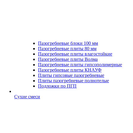
Пазогребневые блоки 100 мм
Пазогребневые плиты 80 мм
Пазогребневые плиты влагостойкие
Пазогребневые плиты Волма
Пазогребневые плиты гипсополимерные
Пазогребневые плиты КНАУФ
Плиты гипсовые пазогребневые
Плиты пазогребневые полнотелые
Подложки по ПГП
Сухие смеси