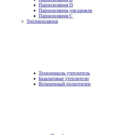
Пароизоляция D
Пароизоляция для кровли
Пароизоляция С
Теплоизоляция
Технониколь утеплитель
Базальтовые утеплители
Вспененный полиэтилен