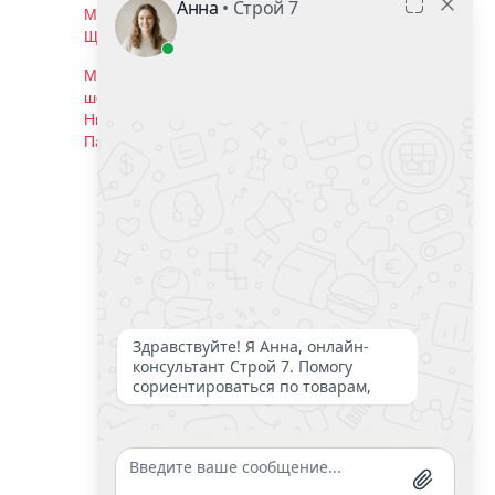
Московская область, г. Балашиха, ул.
Щелковское шоссе, 102с2
Московская область, г. Реутов, ул.
шоссе Автомагистраль Москва -
Нижний Новгород, владение 19.
Павильон Н2
Мы в соцсетях