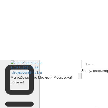
8 (965) 307-23-68
Я ищу, наприме
stroyseven@mail.ru
Мы работаем по Москве и Московской
области!
0
Корзина