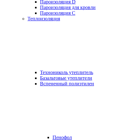
Пароизоляция D
Пароизоляция для кровли
Пароизоляция С
Теплоизоляция
Технониколь утеплитель
Базальтовые утеплители
Вспененный полиэтилен
Пенофол