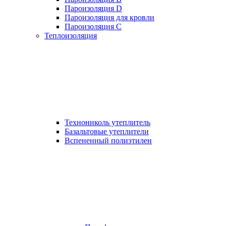
Пароизоляция D
Пароизоляция для кровли
Пароизоляция С
Теплоизоляция
Технониколь утеплитель
Базальтовые утеплители
Вспененный полиэтилен