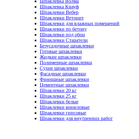
Шпаклевка Волма
Шпаклевка Кнауф
Шпаклевки Вебер
Шпаклевки Ветонит
Шпаклевки для влажных помещений
Шпаклевки по бетону
Шпаклевки под обои
Шпаклевки Старатели
Безусадочные шпаклевки
Готовые шпаклевки
Жидкие шпаклевки
Полимерные шпаклевки
Сухие шпаклевки
Фасадные шпаклевки
Финишные шпаклевки
Цементные шпаклевки
Шпаклевки 20 кг
Шпаклевки 25 кг
Шпаклевки белые
Шпаклевки виниловые
Шпаклевки гипсовые
Шпаклевки для внутренних работ