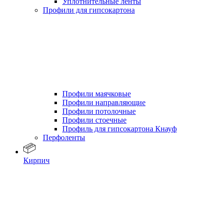
Уплотнительные ленты
Профили для гипсокартона
Профили маячковые
Профили направляющие
Профили потолочные
Профили стоечные
Профиль для гипсокартона Кнауф
Перфоленты
Кирпич