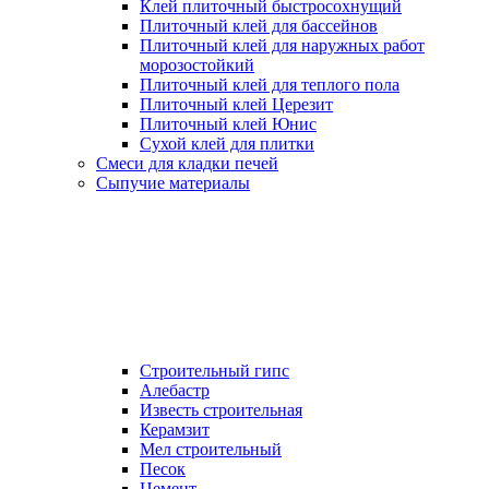
Клей плиточный быстросохнущий
Плиточный клей для бассейнов
Плиточный клей для наружных работ
морозостойкий
Плиточный клей для теплого пола
Плиточный клей Церезит
Плиточный клей Юнис
Сухой клей для плитки
Смеси для кладки печей
Сыпучие материалы
Строительный гипс
Алебастр
Известь строительная
Керамзит
Мел строительный
Песок
Цемент