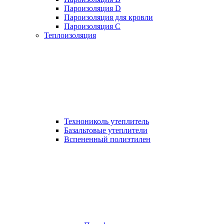
Пароизоляция D
Пароизоляция для кровли
Пароизоляция С
Теплоизоляция
Технониколь утеплитель
Базальтовые утеплители
Вспененный полиэтилен