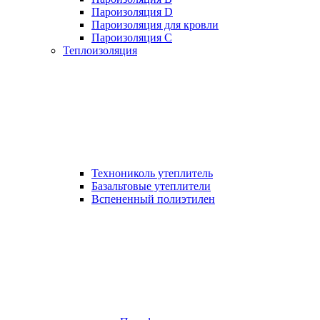
Пароизоляция D
Пароизоляция для кровли
Пароизоляция С
Теплоизоляция
Технониколь утеплитель
Базальтовые утеплители
Вспененный полиэтилен