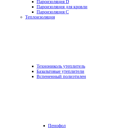
Пароизоляция D
Пароизоляция для кровли
Пароизоляция С
Теплоизоляция
Технониколь утеплитель
Базальтовые утеплители
Вспененный полиэтилен
Пенофол