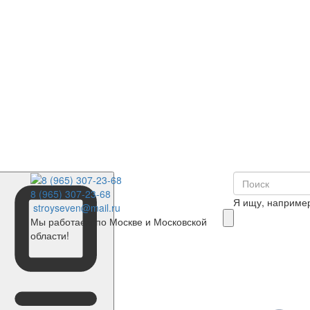
8 (965) 307-23-68
Я ищу, наприме
stroyseven@mail.ru
Мы работаем по Москве и Московской
области!
0
Корзина