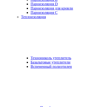
Пароизоляция D
Пароизоляция для кровли
Пароизоляция С
Теплоизоляция
Технониколь утеплитель
Базальтовые утеплители
Вспененный полиэтилен