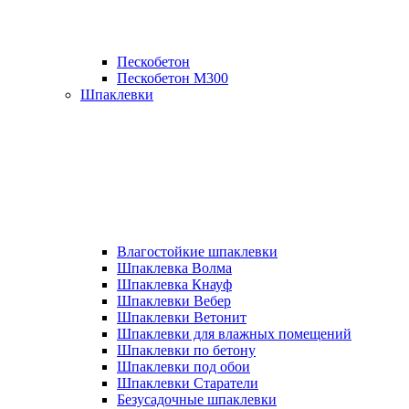
Пескобетон
Пескобетон М300
Шпаклевки
Влагостойкие шпаклевки
Шпаклевка Волма
Шпаклевка Кнауф
Шпаклевки Вебер
Шпаклевки Ветонит
Шпаклевки для влажных помещений
Шпаклевки по бетону
Шпаклевки под обои
Шпаклевки Старатели
Безусадочные шпаклевки