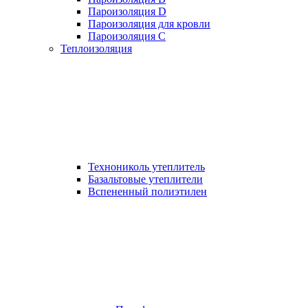
Пароизоляция D
Пароизоляция для кровли
Пароизоляция С
Теплоизоляция
Технониколь утеплитель
Базальтовые утеплители
Вспененный полиэтилен