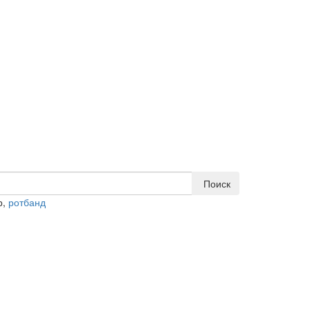
Поиск
р,
ротбанд