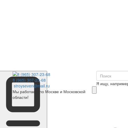
8 (965) 307-23-68
Я ищу, наприме
stroyseven@mail.ru
Мы работаем по Москве и Московской
области!
0
Корзина