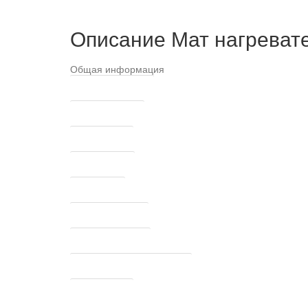
Описание Мат нагревате
Общая информация
Площадь обогрева
Способ монтажа
Тип обогрева
Тип покрытия
Помещение
Тип теплого пола
Габариты мата, см
Мощность удельная, Вт/кв.м.
Мощность, Вт