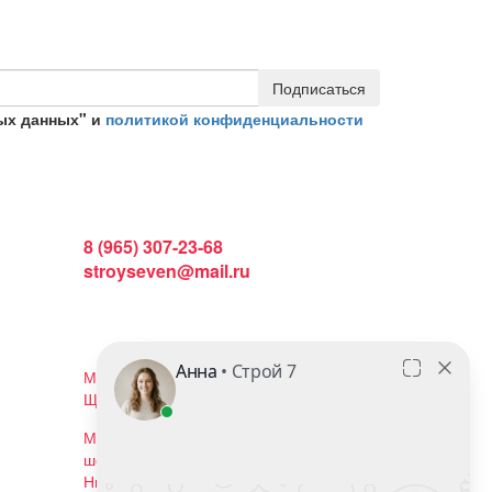
Подписаться
ых данных" и
политикой конфиденциальности
Интернет магазин:
8 (965) 307-23-68
stroyseven@mail.ru
График работы:
Пн-вс: 9:00 - 19:00
Наши магазины:
Московская область, г. Балашиха, ул.
Щелковское шоссе, 102с2
Московская область, г. Реутов, ул.
шоссе Автомагистраль Москва -
Нижний Новгород, владение 19.